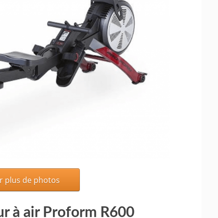
r plus de photos
ur à air Proform R600