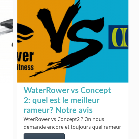
WaterRower vs Concept
2: quel est le meilleur
rameur? Notre avis
WterRower vs Concept2 ? On nous
demande encore et toujours quel rameur