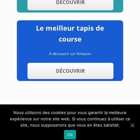
DÉCOUVRIR
Le meilleur tapis de
course
A découvrir sur Amazon
DÉCOUVRIR
Nous utilisons des cookies pour vous garantir la meilleure
expérience sur notre site web. Si vous continuez à utiliser ce
A propos
Contact
Mentions légales
site, nous supposerons que vous en êtes satisfait.
Ok
Copyright text 2019 by AppareildeMusculation.info.