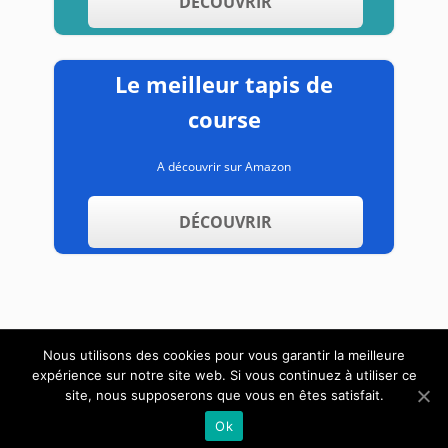
DÉCOUVRIR
Le meilleur tapis de
course
A découvrir sur Amazon
DÉCOUVRIR
Nous utilisons des cookies pour vous garantir la meilleure
expérience sur notre site web. Si vous continuez à utiliser ce
A propos
Contact
Mentions légales
site, nous supposerons que vous en êtes satisfait.
Ok
Copyright text 2019 by AppareildeMusculation.info.