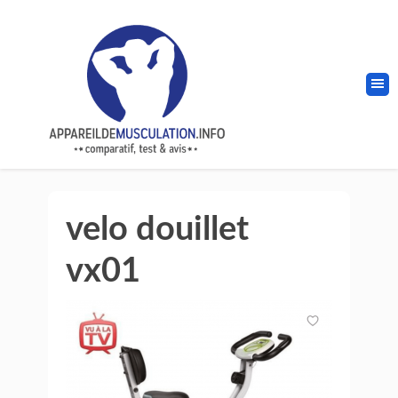
velo douillet
vx01