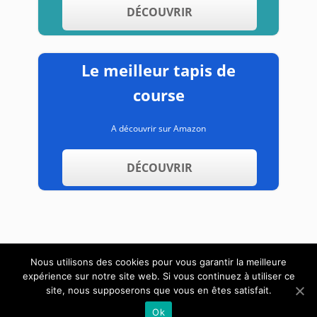
DÉCOUVRIR
Le meilleur tapis de
course
A découvrir sur Amazon
DÉCOUVRIR
Nous utilisons des cookies pour vous garantir la meilleure
expérience sur notre site web. Si vous continuez à utiliser ce
A propos
Contact
Mentions légales
site, nous supposerons que vous en êtes satisfait.
Ok
Copyright text 2019 by AppareildeMusculation.info.