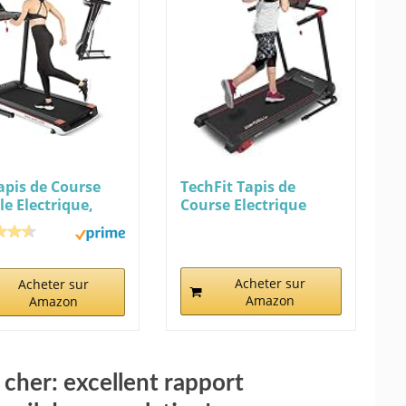
apis de Course
TechFit Tapis de
le Electrique,
Course Electrique
...
Pliable avec...
Acheter sur
Acheter sur
Amazon
Amazon
 cher: excellent rapport