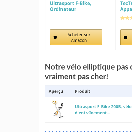
Ultrasport F-Bike,
TecT
Ordinateur
Appa
entraînement LCD...
ELLI
Acheter sur
Amazon
Notre vélo elliptique pas
vraiment pas cher!
Aperçu
Produit
Ultrasport F-Bike 200B, vélo
d'entraînement...