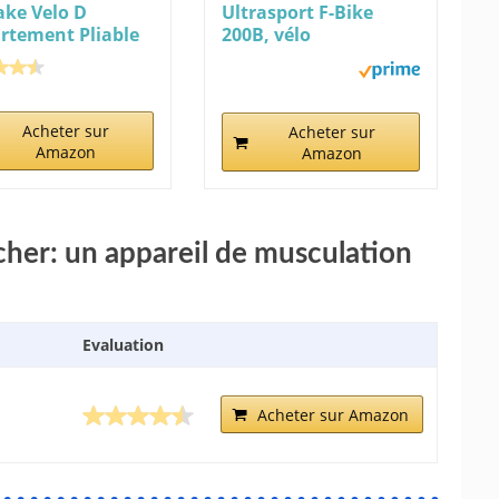
ake Velo D
Ultrasport F-Bike
rtement Pliable
200B, vélo
PTIQUE...
d'entraînement,...
Acheter sur
Acheter sur
Amazon
Amazon
 cher: un appareil de musculation
Evaluation
Acheter sur Amazon