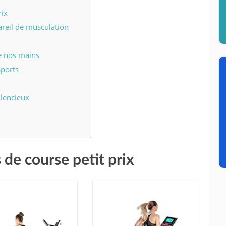
rix
areil de musculation
re nos mains
Sports
ilencieux
 de course petit prix